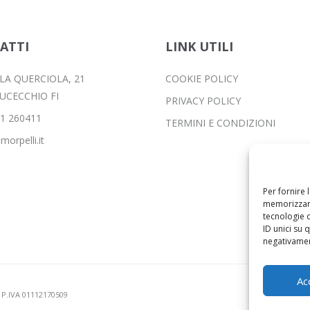
ATTI
LINK UTILI
LLA QUERCIOLA, 21
COOKIE POLICY
FUCECCHIO FI
PRIVACY POLICY
1 260411
TERMINI E CONDIZIONI
morpelli.it
Per fornire 
memorizzare
tecnologie 
ID unici su 
negativament
Ac
o P.IVA 01112170509