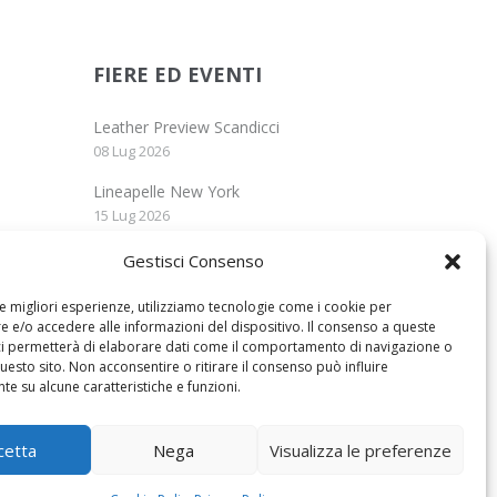
FIERE ED EVENTI
Leather Preview Scandicci
08 Lug 2026
Lineapelle New York
15 Lug 2026
Lineapelle Milano
Gestisci Consenso
15 Set 2026
le migliori esperienze, utilizziamo tecnologie come i cookie per
 e/o accedere alle informazioni del dispositivo. Il consenso a queste
ci permetterà di elaborare dati come il comportamento di navigazione o
questo sito. Non acconsentire o ritirare il consenso può influire
e su alcune caratteristiche e funzioni.
cetta
Nega
Visualizza le preferenze
Powered by NKEY