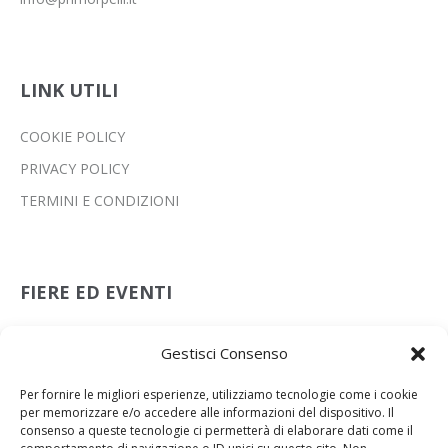
LINK UTILI
COOKIE POLICY
PRIVACY POLICY
TERMINI E CONDIZIONI
FIERE ED EVENTI
Leather Preview Scandicci
Gestisci Consenso
08 Lug 2026
Per fornire le migliori esperienze, utilizziamo tecnologie come i cookie
Lineapelle New York
per memorizzare e/o accedere alle informazioni del dispositivo. Il
15 Lug 2026
consenso a queste tecnologie ci permetterà di elaborare dati come il