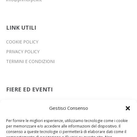
LINK UTILI
COOKIE POLICY
PRIVACY POLICY
TERMINI E CONDIZIONI
FIERE ED EVENTI
Leather Preview Scandicci
Gestisci Consenso
08 Lug 2026
Per fornire le migliori esperienze, utilizziamo tecnologie come i cookie
Lineapelle New York
per memorizzare e/o accedere alle informazioni del dispositivo. Il
15 Lug 2026
consenso a queste tecnologie ci permetterà di elaborare dati come il