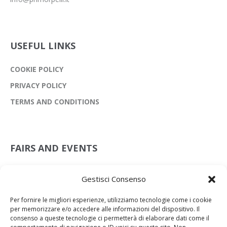
USEFUL LINKS
COOKIE POLICY
PRIVACY POLICY
TERMS AND CONDITIONS
FAIRS AND EVENTS
Leather Preview Scandicci
Gestisci Consenso
08 Jul 2026
Per fornire le migliori esperienze, utilizziamo tecnologie come i cookie
Lineapelle New York
per memorizzare e/o accedere alle informazioni del dispositivo. Il
15 Jul 2026
consenso a queste tecnologie ci permetterà di elaborare dati come il