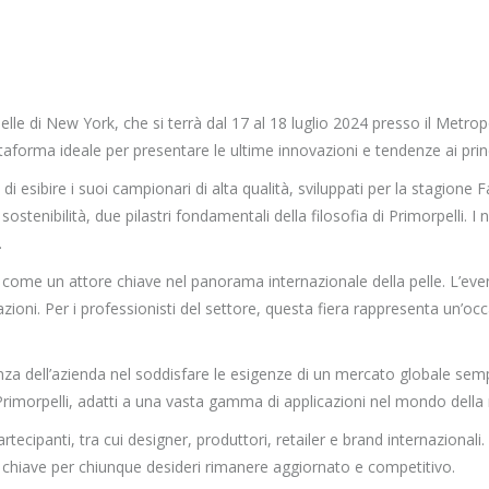
pelle di New York, che si terrà dal 17 al 18 luglio 2024 presso il Metro
iattaforma ideale per presentare le ultime innovazioni e tendenze ai prin
esibire i suoi campionari di alta qualità, sviluppati per la stagione Fa
ostenibilità, due pilastri fondamentali della filosofia di Primorpelli. 
.
come un attore chiave nel panorama internazionale della pelle. L’event
zioni. Per i professionisti del settore, questa fiera rappresenta un’o
za dell’azienda nel soddisfare le esigenze di un mercato globale sempre
di Primorpelli, adatti a una vasta gamma di applicazioni nel mondo dell
ecipanti, tra cui designer, produttori, retailer e brand internazional
o chiave per chiunque desideri rimanere aggiornato e competitivo.