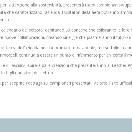
 per l’attenzione alla sostenibilità, presenterà i suoi campionari svilu
ività che caratterizzano l’azienda. I visitatori della fiera potranno a
lenza.
calendario del settore, ospitando 33 concerie che esibiranno le loro
gere nuove collaborazioni, creando sinergie che plasmeranno il futuro d
importanza dell’azienda nel panorama internazionale, ma sottolinea anc
Primorpelli continua a essere un punto di riferimento per chi cerca il m
i e di lasciarvi ispirare dalle creazioni che presenteranno al Leather 
tti gli operatori del settore.
e per scoprire i dettagli sui campionari presentati, visitate il sito uffic